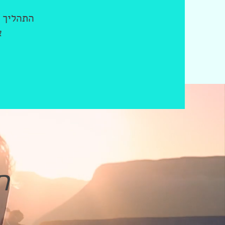
נ
התהליך 
א
ה