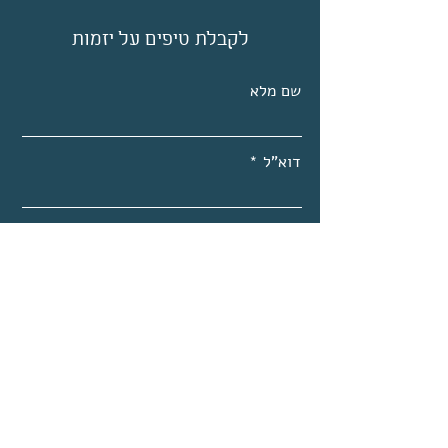
לקבלת טיפים על יזמות
שם מלא
דוא"ל
להרשמה
דואל:
halit.myways@gmail.com
טלפון:
054-2471911
לסדנאות