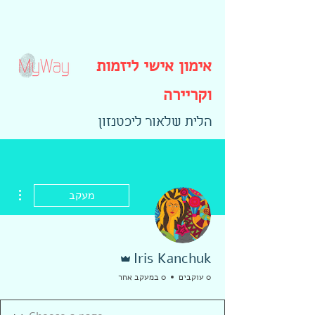
אימון אישי ליזמות
וקריירה
הלית שלאור ליכטנזון
ions
מעקב
אדמין
Iris Kanchuk
0 עוקבים
0 במעקב אחר