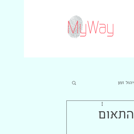
יהול זמן
 התאום