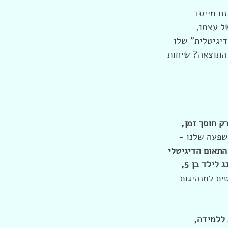
ם מייסד 
לקשייןAI בניסוי שבו התראיין על ידי התאום הדיגיטלי שלו, גירסת  AI של עצמו, 
 הדיגיטלית" שלו 
התוצאה? שיחות 
ק חוסך זמן, 
שפעה שלנו - 
התאום הדיגיטלי 
מאפשר להנגיש מידע מורכב בצורה פשוטה ומובנת - בין אם זה הסבר על בליץ-סקיילינג לילד בן 5, 
טית למנהיגות 
ללמידה, 