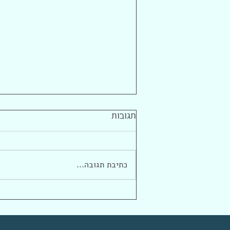
תגובות
כתיבת תגובה...
מתוך וובינר: האישיות כמפתח
לגיוס הון