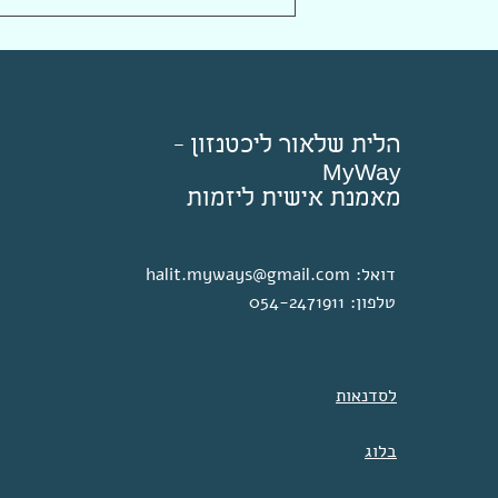
מתוך וובינר: האישיות כמפתח
לגיוס הון
הלית שלאור ליכטנזון -
MyWay
מאמנת אישית ליזמות
דואל:
halit.myways@gmail.com
טלפון: 054-2471911
לסדנאות
בלוג